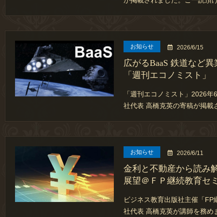
が掲載されました。ご一読頂
お知らせ
2026/6/15
広がるBaaS 鉄道など
「週刊エコノミスト」
「週刊エコノミスト」2026年
社代表 高橋克英の寄稿が掲載
お知らせ
2026/6/11
金利と不動産から読み
展望＠ＦＰ継続教育セ
ビジネス教育出版社主催「FP
社代表 高橋克英が講師を務め