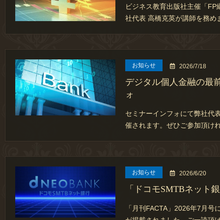
ビジネス教育出版社主催「FP
社代表 高橋克英が講師を務め
お知らせ
2026/7/18
デジタル個人金融の最
ォ
セミナーインフォにて弊社代表
催されます。ぜひご参加頂けれ
お知らせ
2026/6/20
「ドコモSMTBネット銀
「月刊FACTA」2026年7月