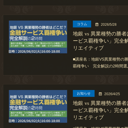
コラム
2026/5/28
地銀 vs 異業種勢の勝
ービス覇権争い」完全解説
リエイティブ
■講座名：地銀VS異業種勢の
覇権争い 完全解説の2時間選
お知らせ
2026/4/25
地銀 vs 異業種勢の勝
ービス覇権争い」完全解説
リエイティブ