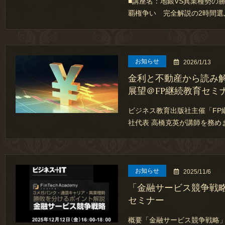
■講座名：地銀VS異業種勢の
覇権争い 完全解説の2時間選
お知らせ
2026/1/13
金利と不動産から読み
展望＠FP継続教育セミ
ビジネス教育出版社主催「FP
社代表 高橋克英が講師を務め
お知らせ
2025/11/6
「金融サービス競争戦略」
セミナー
概要「金融サービス競争戦略」