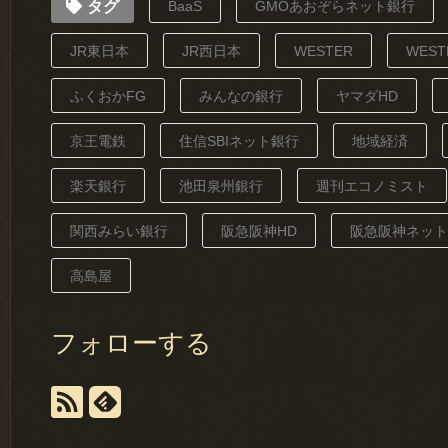
タグ
BaaS
GMOあおぞらネット銀行
JR東日本
JR西日本
WESTER
WES
ふくおかFG
みんなの銀行
ヤマダHD
京王電鉄
住信SBIネット銀行
地域経済
楽天銀行
池田泉州銀行
週刊エコノミスト
関西みらい銀行
阪急阪神HD
阪急阪神ネット
高島屋
フォローする