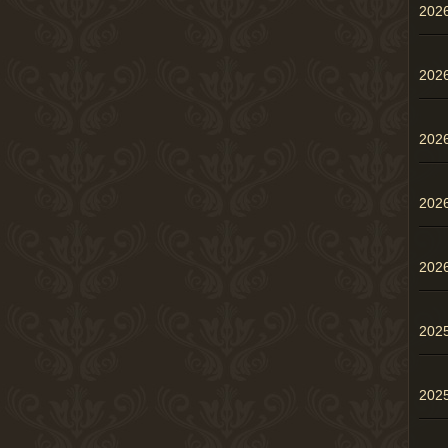
20
20
20
20
20
202
202