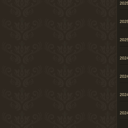
20
20
20
202
202
202
20