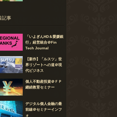
着記事
「いよぎんHD＆愛媛銀
行」経営統合＠Fin
Tech Journal
【新作】「ルスツ」世
界リゾートへの道＠現
代ビジネス
個人不動産投資＠ＦＰ
継続教育セミナー
デジタル個人金融の最
前線＠セミナーインフ
ォ