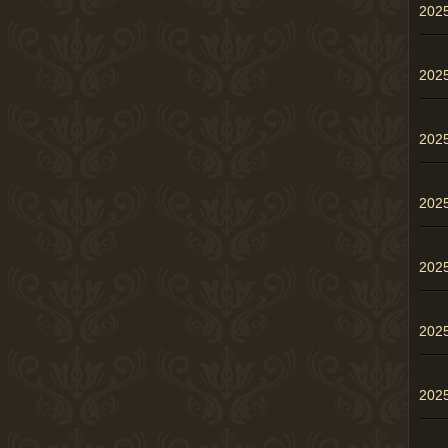
202
20
20
20
20
20
20