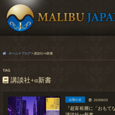
ホーム
>
ブログ
>
講談社+α新書
TAG
講談社+α新書
お知らせ
2026/6/10
『超富裕層に「おもて
講談社+α新書