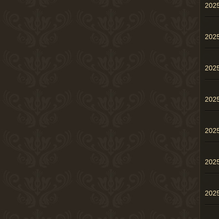
202
20
20
20
20
20
20