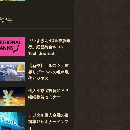
着記事
「いよぎんHD＆愛媛銀
行」経営統合＠Fin
Tech Journal
【新作】「ルスツ」世
界リゾートへの道＠現
代ビジネス
個人不動産投資＠ＦＰ
継続教育セミナー
デジタル個人金融の最
前線＠セミナーインフ
ォ