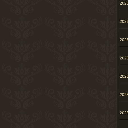
20
20
20
20
20
202
202