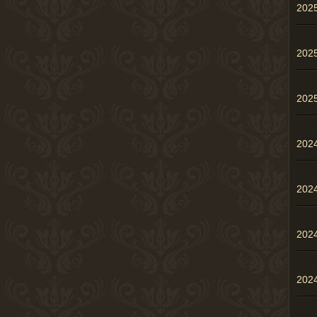
20
20
20
202
202
202
20