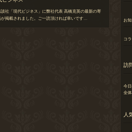
講談社「現代ビジネス」に弊社代表 高橋克英の最新の寄
稿が掲載されました。ご一読頂ければ幸いです…
お知
コラ
訪
今日
全体
人