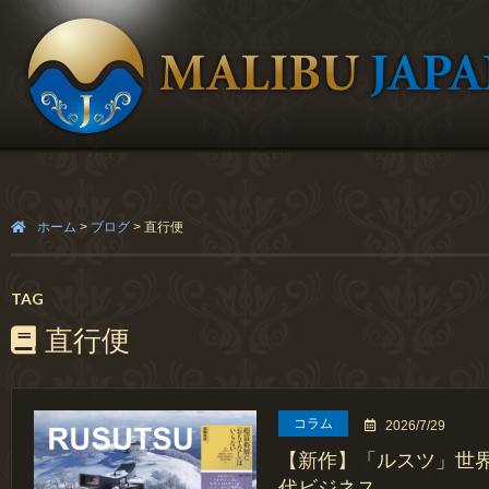
ホーム
>
ブログ
>
直行便
TAG
直行便
コラム
2026/7/29
【新作】「ルスツ」世
代ビジネス