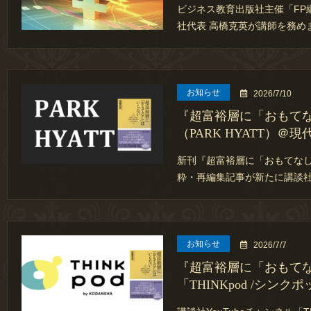
ビジネス教育出版社主催「FP
社代表 高橋克英が講師を務め
お知らせ
2026/7/10
『超富裕層に「おもて
（PARK HYATT）＠現
新刊『超富裕層に「おもてな
粋・再編集記事が新たに講談
お知らせ
2026/7/7
『超富裕層に「おもて
「THINKpod /シンク