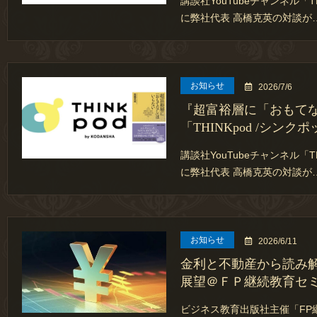
講談社YouTubeチャンネル「T
に弊社代表 高橋克英の対談が
お知らせ
2026/7/6
『超富裕層に「おもて
「THINKpod /シンク
講談社YouTubeチャンネル「T
に弊社代表 高橋克英の対談が
お知らせ
2026/6/11
金利と不動産から読み
展望＠ＦＰ継続教育セ
ビジネス教育出版社主催「FP