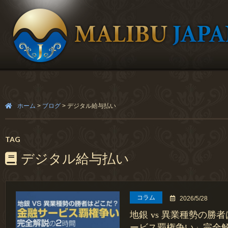
ホーム
>
ブログ
>
デジタル給与払い
TAG
デジタル給与払い
コラム
2026/5/28
地銀 vs 異業種勢の勝
ービス覇権争い」完全解説