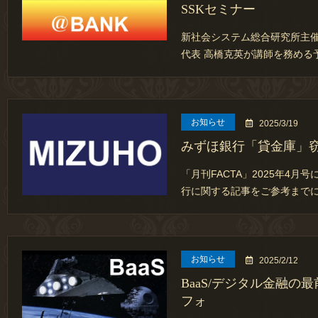
SSKセミナー
新社会システム総合研究所主催
代表 高橋克英が講師を務める
お知らせ
2025/3/19
みずほ銀行「貸金庫」窃
「月刊FACTA」2025年4
行に関する記事をご参考まで
お知らせ
2025/2/12
BaaS/デジタル金融の
フォ