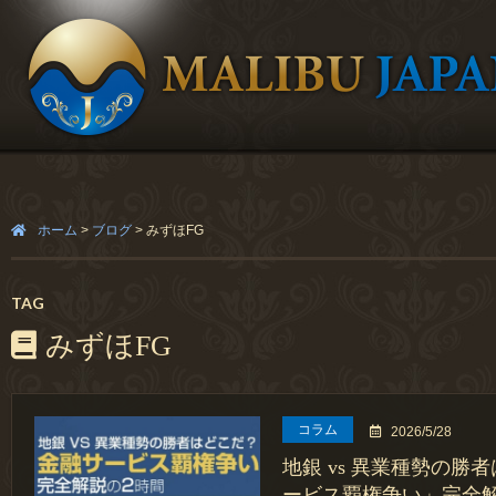
ホーム
>
ブログ
>
みずほFG
TAG
みずほFG
コラム
2026/5/28
地銀 vs 異業種勢の勝
ービス覇権争い」完全解説