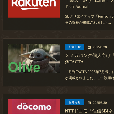
「楽天・みずほ連合」の
Tech Journal
SBクリエイティブ「FinTech 
英の寄稿が掲載されました…
お知らせ
2025/6/20
３メガバンク個人向け
@FACTA
「月刊FACTA 2025年7月
が掲載されました。ご一読頂
お知らせ
2025/5/30
NTTドコモ「住信SBI