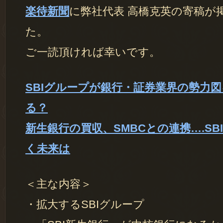
楽待新聞
に弊社代表 高橋克英の寄稿が
た。
ご一読頂ければ幸いです。
SBIグループが銀行・証券業界の勢力
る？
新生銀行の買収、SMBCとの連携….SB
く未来は
＜主な内容＞
・拡大するSBIグループ