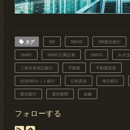
タグ
SBI
SBIHD
SBI新生銀行
SMBC
SMBC日興証券
SMFG
みずほ
三井住友信託銀行
不動産
不動産投資
住信SBIネット銀行
公的資金
地方銀行
新生銀行
楽待新聞
金融
フォローする