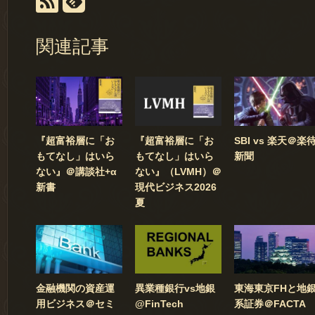
関連記事
『超富裕層に「お
『超富裕層に「お
SBI vs 楽天＠楽
もてなし」はいら
もてなし」はいら
新聞
ない』＠講談社+α
ない』（LVMH）＠
新書
現代ビジネス2026
夏
金融機関の資産運
異業種銀行vs地銀
東海東京FHと地
用ビジネス＠セミ
@FinTech
系証券＠FACTA