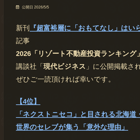
公開日 2026/5/5
新刊
『超富裕層に「おもてなし」はい
記事
2026「リゾート不動産投資ランキング
講談社「
現代ビジネス
」に公開掲載さ
ぜひご一読頂ければ幸いです。
【4位】
「ネクストニセコ」と目される北海道
世界のセレブが集う「意外な理由」