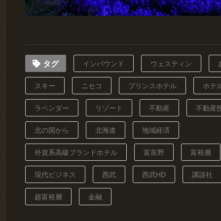
タグ
インバウンド
ウェスティン
スキー
ニセコ
プリンスホテル
ホテ
ラベンダー
リゾート
不動産
不動産
北の国から
北海道
地域経済
外資系高級ブランドホテル
富良野
富裕層
現代ビジネス
西武
西武HD
講談社
超富裕層
金融