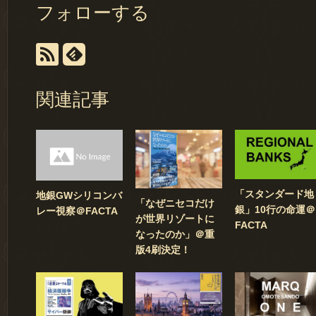
フォローする
関連記事
「スタンダード地
地銀GWシリコンバ
「なぜニセコだけ
銀」10行の命運＠
レー視察＠FACTA
が世界リゾートに
FACTA
なったのか」＠重
版4刷決定！