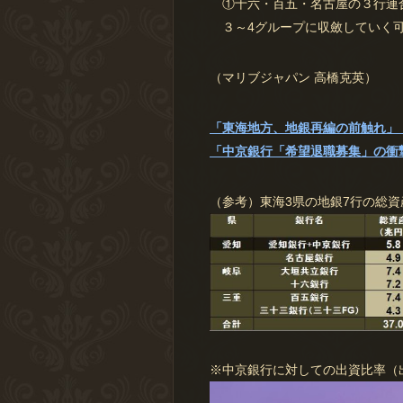
①十六・百五・名古屋の３行連合
３～4グループに収斂していく
（マリブジャパン 高橋克英）
「東海地方、地銀再編の前触れ」
「中京銀行「希望退職募集」の衝撃」
（参考）東海3県の地銀7行の総資
※中京銀行に対しての出資比率（