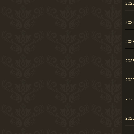
202
20
20
20
20
20
20