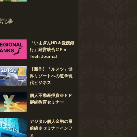
着記事
「いよぎんHD＆愛媛銀
行」経営統合＠Fin
Tech Journal
【新作】「ルスツ」世
界リゾートへの道＠現
代ビジネス
個人不動産投資＠ＦＰ
継続教育セミナー
デジタル個人金融の最
前線＠セミナーインフ
ォ