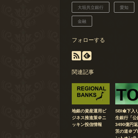
大垣共立銀行
愛知
金融
フォローする
関連記事
地銀の資産運用ビ
SBI傘下入
ジネス推進策＠ニ
生銀行「公
ッキン投信情報
3490億円
茨の道＠プ
ントオンラ