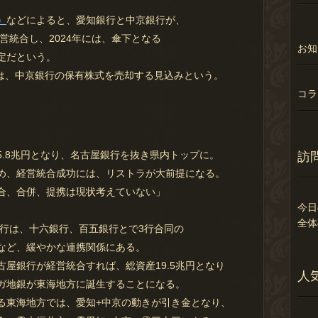
）
などによると、愛知銀行と中京銀行が、
営統合し、2024年には、傘下となる
お知
定だという。
行は、中京銀行の保有株式を売却する見込みという。
コラ
.8兆円となり、名古屋銀行を抜き県内トップに。
訪
め、経営統合成功には、リストラが大前提になる。
合、合併、提携は現状考えていない」
今日
全体
銀行は、十六銀行、百五銀行とで3行合同の
など、緩やかな連携関係にある。
屋銀行が経営統合すれば、総資産19.5兆円となり
人
ガ地銀が東海地方に誕生することになる。
る東海地方では、愛知+中京の動きが引き金となり、