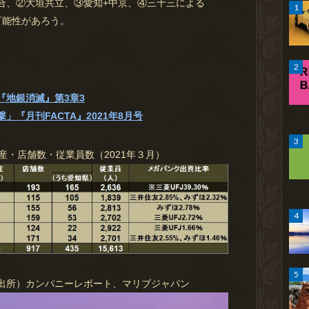
、②大垣共立、③愛知+中京、④三十三による
可能性があろう。
『地銀消滅』第3章3
『月刊FACTA』2021年8月号
産・店舗数・従業員数（2021年３月）
出所）カンパニーレポート、マリブジャパン