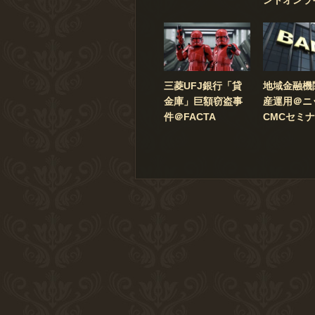
地域金融機
三菱UFJ銀行「貸
産運用＠ニ
金庫」巨額窃盗事
CMCセミ
件＠FACTA