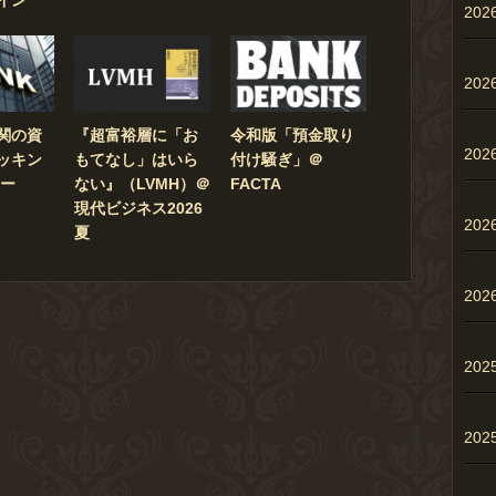
20
20
関の資
『超富裕層に「お
令和版「預金取り
20
ッキン
もてなし」はいら
付け騒ぎ」＠
ナー
ない』（LVMH）＠
FACTA
現代ビジネス2026
20
夏
20
202
202