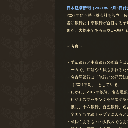
日本経済新聞（2021年12月3日付
2022年にも持ち株会社を設立し経
愛知銀行と中京銀行が合併する予
また、大株主である三菱UFJ銀
＜考察＞
・愛知銀行と中京銀行の総資産は5
一方で、店舗や人員も膨れるた
・名古屋銀行は「他行との経営統
（2021年6月）としている。
・しかし、2002年以降、名古屋
ビジネスマッチングを開催する
・仮に、十六銀行、百五銀行、名古
全国でも地銀トップ３に入るメ
・成長性あるものの激戦区でもあ