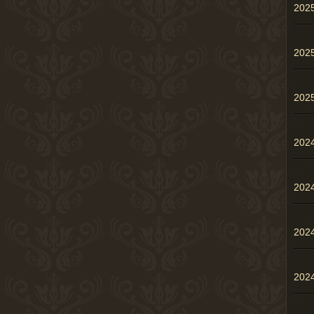
20
20
20
202
202
202
20