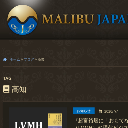
ホーム
>
ブログ
>
高知
TAG
高知
お知らせ
2026/7/7
『超富裕層に「おもて
（LVMH）＠現代ビジネス