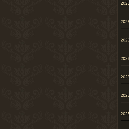
20
20
20
20
20
202
202