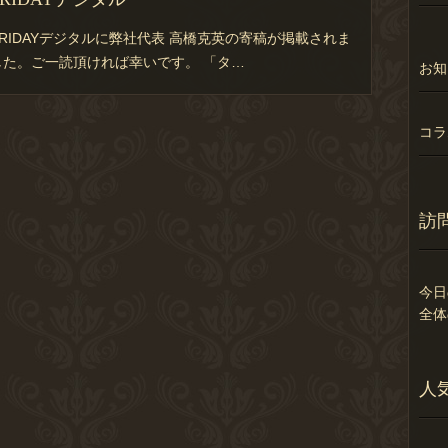
FRIDAYデジタルに弊社代表 高橋克英の寄稿が掲載されま
した。ご一読頂ければ幸いです。 「タ…
お知
コラ
訪
今日
全体
人