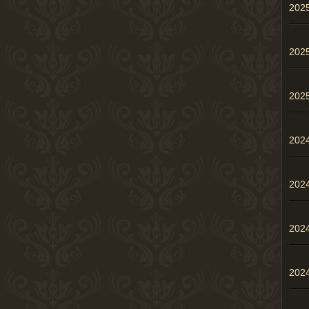
20
20
20
202
202
202
20