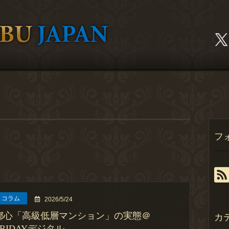
フ
コラム
2026/5/24
都心「高級低層マンション」の実態＠
カ
FRIDAYデジタル