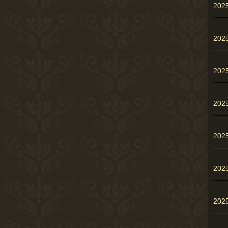
202
20
20
20
20
20
20