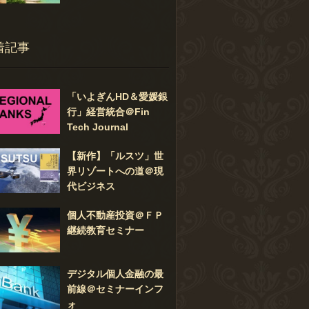
着記事
「いよぎんHD＆愛媛銀
行」経営統合＠Fin
Tech Journal
【新作】「ルスツ」世
界リゾートへの道＠現
代ビジネス
個人不動産投資＠ＦＰ
継続教育セミナー
デジタル個人金融の最
前線＠セミナーインフ
ォ